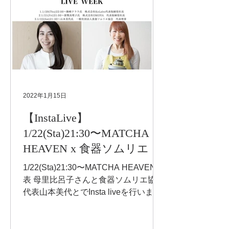
2022年1月15日
【InstaLive】
1/22(Sta)21:30〜MATCHA
HEAVEN x 食器ソムリエ
1/22(Sta)21:30〜MATCHA HEAVEN代
表 母里比呂子さんと食器ソムリエ協会
代表山本美代とでInsta liveを行いま
す。トークテーマは「うつわの選び方
と抹茶について」です。 うつわの話や
食器ソムリエのお仕事についてもお話