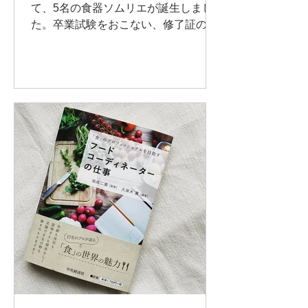
て、5名の食器ソムリエが誕生しまし
た。卒業試験をおこない、修了証の授
与を行いました。おめでとうございま
した。 食器ソムリエ第1期生 有村由利
殿岡真澄 三浦真衣子 室井典子 柚木恵
子 （アイウエオ順）