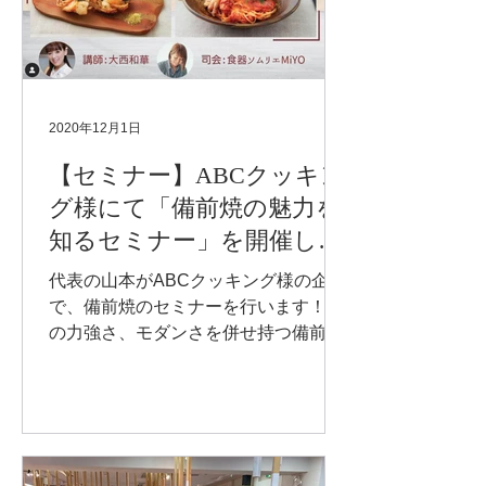
2020年12月1日
【セミナー】ABCクッキン
グ様にて「備前焼の魅力を
知るセミナー」を開催しま
す
代表の山本がABCクッキング様の企画
で、備前焼のセミナーを行います！土
の力強さ、モダンさを併せ持つ備前焼
は 日常の中にそっと溶け込み、私たち
の生活を豊かにしてくれる器です。セ
ミナーでは、備前焼の魅力をお伝えし
ます。また、大西和華先生が備前焼に
合うお料理を教えていただけま...