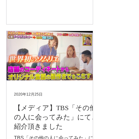
は初級講座2期生、中級講座がスター
トします。 食器ソムリエ講座 初級修
了者 有村由利 小柳まどか 中澤佐紀 殿
岡真澄 三浦真依子...
2020年12月25日
【メディア】TBS「その他
の人に会ってみた」にてご
紹介頂きました
TBS「その他の人に会ってみた」に