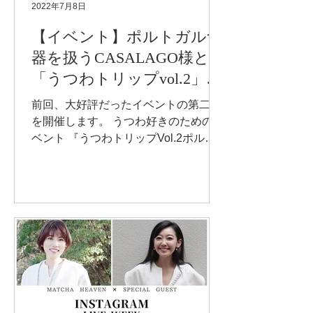
2022年7月8日
【イベント】ポルトガル食
器を扱うCASALAGO様と
「うつわトリップvol.2」開
催します
前回、大好評だったイベントの第二弾
を開催します。 うつわ好きのためのイ
ベント 『うつわトリップVol.2ポルト
ガル編』 食器はいちばん身近な工芸
品。食器の世界は面白い！そんな食器
の世界を、旅するように楽しめるイベ
ントです。...