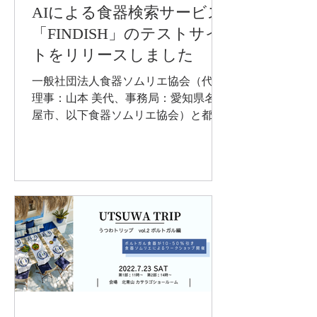
AIによる食器検索サービス
「FINDISH」のテストサイ
トをリリースしました
一般社団法人食器ソムリエ協会（代表
理事：山本 美代、事務局：愛知県名古
屋市、以下食器ソムリエ協会）と都築
電気株式会社（代表取締役社長：江
森 勲、東京オフィス：東京都港区、
以下都築電気）は、AIを用いた食器検
索サイト「FINDISH（ファインディッ
シュ）」をテスト公開しました...