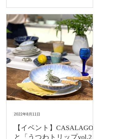
る イカスミのパエリア(苦手な方は変
更可)と ローストビーフサラダ、パ
ン、デザート、ドリンク3種になり...
2022年8月11日
【イベント】CASALAGO様
と「うつわトリップvol.2