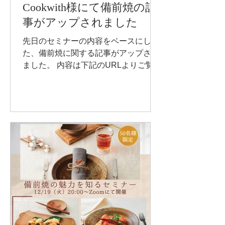
Cookwith様にて備前焼の記
事がアップされました
先日のセミナーの内容をベースにし
た、備前焼に関する記事がアップされ
ました。 内容は下記のURLよりご覧い
ただけます。
https://cookwith.style/pages/bizen?
fbclid=IwAR0TUPXKhY0y-
tCew4bLsGgXUl0-NilA1I...