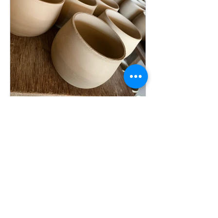
2020年11月2日
【ご報告】「瀬戸オープン
ファクトリー」に参加しま
した vol.1
10/19-20の二日間にかけて、愛知県瀬
戸市の 陶器工場が主催する「瀬戸オー
プンファクトリー」に ご招待頂き、参